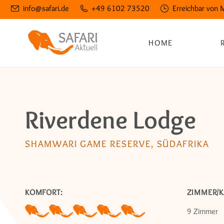
info@safari.de
+49 6102 73520
Erreichbar von 
HOME
Riverdene Lodge
SHAMWARI GAME RESERVE, SÜDAFRIKA
KOMFORT:
ZIMMER/K
9 Zimmer